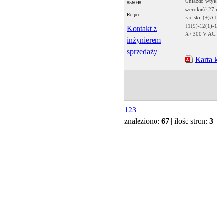
Gniazdo wtyk
856048
szerokość 27 
Relpol
zaciski: (+)A1
11(9)-12(1)-1
Kontakt z
A / 300 V AC
inżynierem
sprzedaży
Karta 
1
2
3
znaleziono:
67
| ilośc stron:
3
|