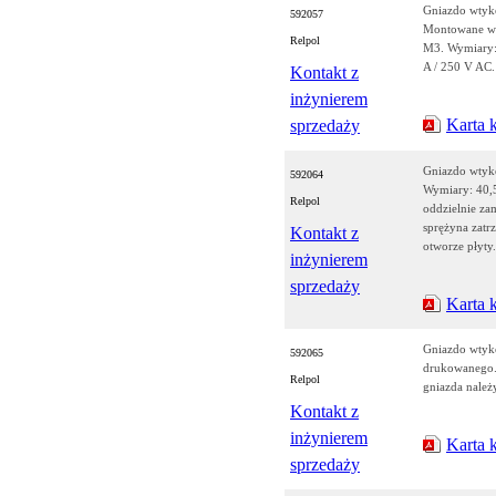
Gniazdo wtyko
592057
Montowane w 
Relpol
M3. Wymiary: 
A / 250 V AC.
Kontakt z
inżynierem
Karta 
sprzedaży
Gniazdo wtyk
592064
Wymiary: 40,
Relpol
oddzielnie za
sprężyna zat
Kontakt z
otworze płyty.
inżynierem
sprzedaży
Karta 
Gniazdo wtyk
592065
drukowanego.
Relpol
gniazda należ
Kontakt z
inżynierem
Karta 
sprzedaży