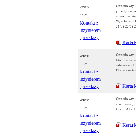
Gniazdo wtyk
592035
gniazd) - kolo
Relpol
obwodów. Wejś
Wyjście / styk
Kontakt z
21(6)-22(5)-
inżynierem
sprzedaży
Karta 
Gniazdo wtyk
592048
Montowane w 
Relpol
zatrzaskiem G
Obciążalność 
Kontakt z
inżynierem
Karta 
sprzedaży
Gniazdo wtyk
592049
drukowanego.
Relpol
toru: 6 A / 25
Kontakt z
inżynierem
Karta 
sprzedaży