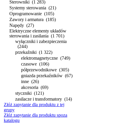
Sterowniki
(1 283)
Systemy sterowania
(21)
Oprogramowanie
(105)
Zawory i armatura
(185)
Napędy
(27)
Elektryczne elementy układów
sterowania i zasilania
(1 701)
wyłączniki i zabezpieczenia
(244)
przekaźniki
(1 322)
elektromagnetyczne
(749)
czasowe
(106)
półprzewodnikowe
(305)
gniazda przekaźników
(67)
inne
(26)
akcesoria
(69)
styczniki
(121)
zasilacze i transformatory
(14)
Złóż zapytanie dla produktu z tej
grupy
Złóż zapytanie dla produktu spoza
katalogu