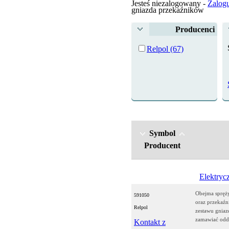
Jesteś niezalogowany -
Zalogu
gniazda przekaźników
Producenci
Relpol (67)
Symbol
Producent
Elektryc
Obejma spręż
591050
oraz przekaź
Relpol
zestawu gniaz
zamawiać oddz
Kontakt z