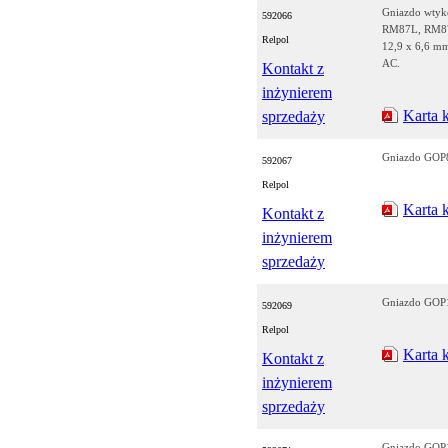
Gniazdo wty
592066
RM87L, RM87P
Relpol
12,9 x 6,6 mm
AC.
Kontakt z
inżynierem
Karta 
sprzedaży
Gniazdo GOP8
592067
Relpol
Karta 
Kontakt z
inżynierem
sprzedaży
Gniazdo GOP1
592069
Relpol
Karta 
Kontakt z
inżynierem
sprzedaży
Gniazdo GOP1