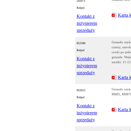
592071
Relpol
Karta 
Kontakt z
inżynierem
sprzedaży
Gniazdo wtyk
852580
czarny, szero
Relpol
cewki po jedne
gniazda. Wejśc
Kontakt z
zaciski: 11-1
inżynierem
sprzedaży
Karta 
Gniazdo wty
852612
RM85, RM87
Relpol
Kontakt z
Karta 
inżynierem
sprzedaży