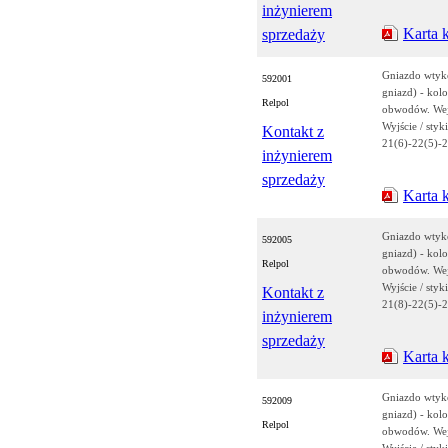
inżynierem
Karta 
sprzedaży
Gniazdo wtyk
592001
gniazd) - kolo
Relpol
obwodów. Wejś
Wyjście / styk
Kontakt z
21(6)-22(5)-
inżynierem
sprzedaży
Karta 
Gniazdo wtyk
592005
gniazd) - kolo
Relpol
obwodów. Wejś
Wyjście / styk
Kontakt z
21(8)-22(5)-2
inżynierem
sprzedaży
Karta 
Gniazdo wtyk
592009
gniazd) - kolo
Relpol
obwodów. Wejś