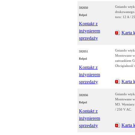
Gniazdo wtyk
592050
drukowanego.
Relpol
toru: 12 A / 
Kontakt z
inżynierem
Karta 
sprzedaży
Gniazdo wtyk
592051
Montowane w 
Relpol
zatrzaskiem G
Obciążalność 
Kontakt z
inżynierem
Karta 
sprzedaży
Gniazdo wtyk
592056
Montowane w 
Relpol
M3. Wymiary: 
/ 250 V AC.
Kontakt z
inżynierem
Karta 
sprzedaży