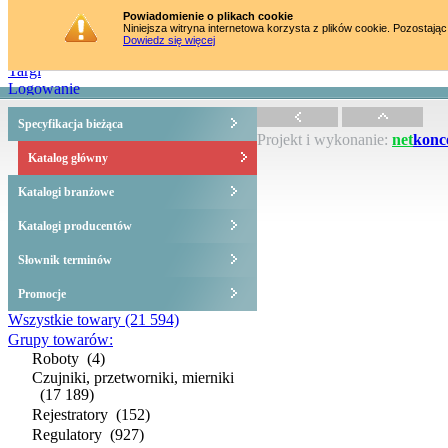
Strona główna
Powiadomienie o plikach cookie
Niniejsza witryna internetowa korzysta z plików cookie. Pozostając
Katalog towarów
Dowiedz się więcej
Szkolenia
Targi
Logowanie
Specyfikacja bieżąca
Projekt i wykonanie:
net
konc
Katalog główny
Katalogi branżowe
Katalogi producentów
Słownik terminów
Promocje
Wszystkie towary
(21 594)
Grupy towarów:
Roboty
(4)
Czujniki, przetworniki, mierniki
(17 189)
Rejestratory
(152)
Regulatory
(927)