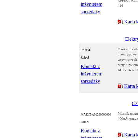
XPPROF REFE
inżynierem
416
sprzedaży
Karta 
Elektr
Przekaźnik e
623384
przemysłowy 
Relpol
wsuwkowych - 
zestyki zwier
Kontakt z
AC1 - 16 A / 
inżynierem
sprzedaży
Karta 
Czu
Miernik magn
MA12N-A01200000000
400uA, pozyc
Lumel
Kontakt z
Karta 