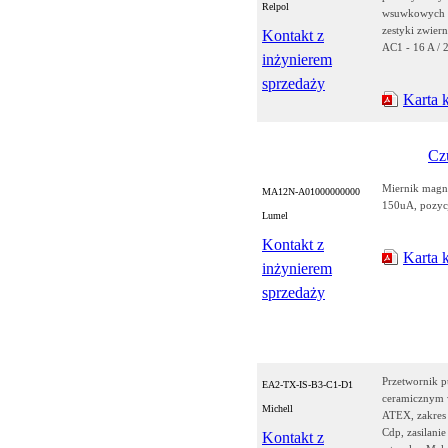
Relpol
wsuwkowych - 
zestyki zwier
Kontakt z
AC1 - 16 A / 
inżynierem
sprzedaży
Karta 
Czu
Miernik magn
MA12N-A01000000000
150uA, pozyc
Lumel
Kontakt z
Karta 
inżynierem
sprzedaży
Przetwornik p
EA2-TX-IS-B3-C1-D1
ceramicznym 
Michell
ATEX, zakres
Cdp, zasilani
Kontakt z