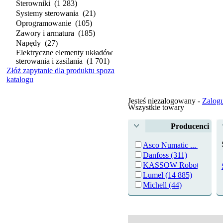
Sterowniki
(1 283)
Systemy sterowania
(21)
Oprogramowanie
(105)
Zawory i armatura
(185)
Napędy
(27)
Elektryczne elementy układów
sterowania i zasilania
(1 701)
Złóż zapytanie dla produktu spoza
katalogu
Jesteś niezalogowany -
Zalogu
Wszystkie towary
Producenci
Asco Numatic ... (62)
Danfoss (311)
KASSOW Robot ... (4)
Lumel (14 885)
Michell (44)
Relpol (1 676)
Siemens (1 438)
SKAMER-ACM (5)