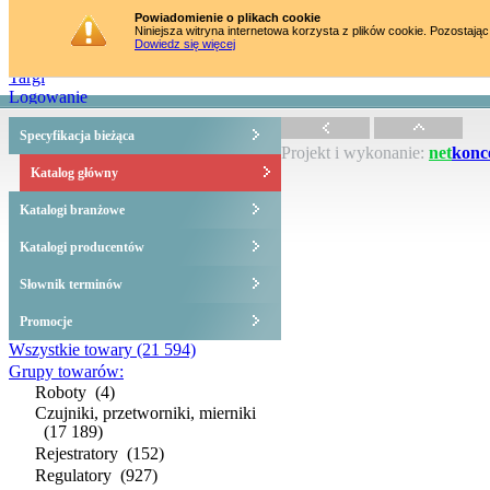
Strona główna
Powiadomienie o plikach cookie
Niniejsza witryna internetowa korzysta z plików cookie. Pozostając
Katalog towarów
Dowiedz się więcej
Szkolenia
Targi
Logowanie
Specyfikacja bieżąca
Projekt i wykonanie:
net
konc
Katalog główny
Katalogi branżowe
Katalogi producentów
Słownik terminów
Promocje
Wszystkie towary
(21 594)
Grupy towarów:
Roboty
(4)
Czujniki, przetworniki, mierniki
(17 189)
Rejestratory
(152)
Regulatory
(927)