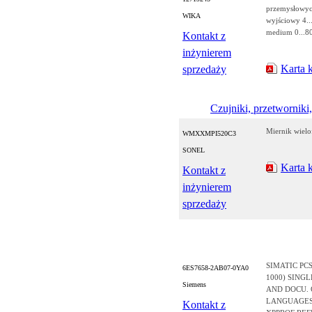
przemysłowych
WIKA
wyjściowy 4..
medium 0...8
Kontakt z
inżynierem
Karta 
sprzedaży
Czujniki, przetworniki,
Miernik wiel
WMXXMPI520C3
SONEL
Karta 
Kontakt z
inżynierem
sprzedaży
SIMATIC PCS
6ES7658-2AB07-0YA0
1000) SINGL
Siemens
AND DOCU. 
LANGUAGES (
Kontakt z