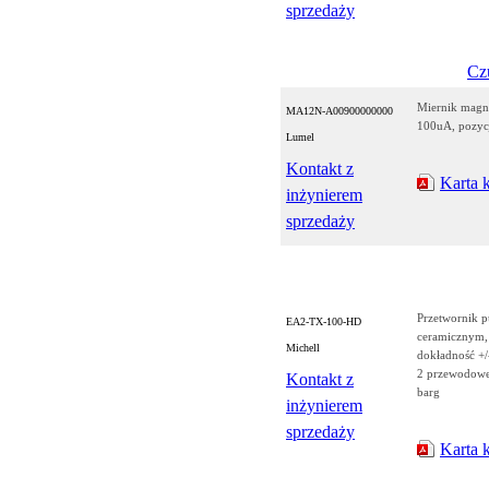
sprzedaży
Czu
Miernik magn
MA12N-A00900000000
100uA, pozyc
Lumel
Kontakt z
Karta 
inżynierem
sprzedaży
Przetwornik p
EA2-TX-100-HD
ceramicznym,
Michell
dokładność +/
2 przewodowe
Kontakt z
barg
inżynierem
sprzedaży
Karta 