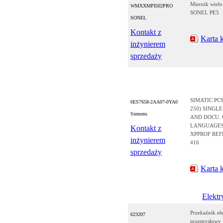
Miernik wielo
WMXXMPI502PRO
SONEL PE5
SONEL
Kontakt z
Karta 
inżynierem
sprzedaży
SIMATIC PCS
6ES7658-2AA07-0YA0
250) SINGLE
Siemens
AND DOCU. 
LANGUAGES (
Kontakt z
XPPROF REFE
inżynierem
416
sprzedaży
Karta 
Elektr
Przekaźnik e
623207
przemysłowy 