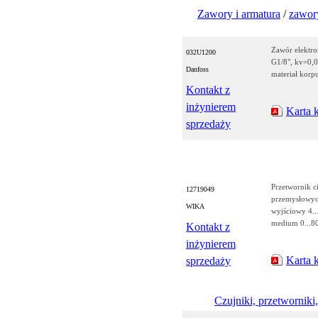
Zawory i armatura
/
zawory
Zawór elektr
032U1200
G1/8", kv=0,0
Danfoss
materiał kor
Kontakt z
inżynierem
Karta 
sprzedaży
Przetwornik c
12719049
przemysłowych
WIKA
wyjściowy 4..
medium 0...8
Kontakt z
inżynierem
Karta 
sprzedaży
Czujniki, przetworniki,