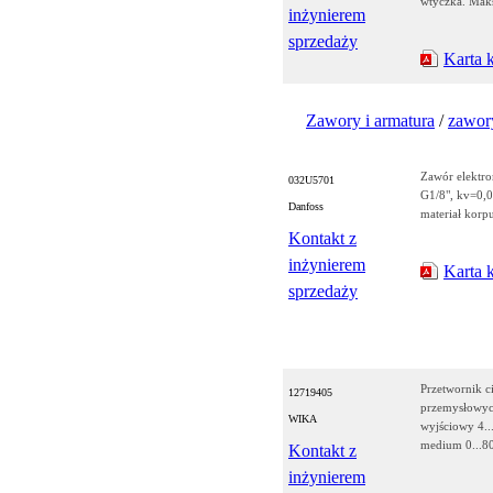
wtyczka. Mak
inżynierem
sprzedaży
Karta 
Zawory i armatura
/
zawory
Zawór elektr
032U5701
G1/8", kv=0,
Danfoss
materiał kor
Kontakt z
inżynierem
Karta 
sprzedaży
Przetwornik c
12719405
przemysłowych
WIKA
wyjściowy 4..
medium 0...8
Kontakt z
inżynierem