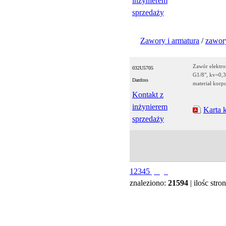
inżynierem
sprzedaży
Zawory i armatura
/
zawory
Zawór elektr
032U5705
G1/8", kv=0,3
Danfoss
materiał kor
Kontakt z
inżynierem
Karta 
sprzedaży
1
2
3
4
5
znaleziono:
21594
| ilośc stro