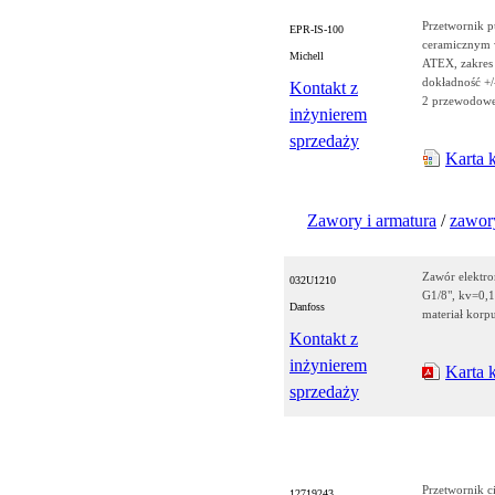
Przetwornik p
EPR-IS-100
ceramicznym 
Michell
ATEX, zakres
dokładność +/
Kontakt z
2 przewodow
inżynierem
sprzedaży
Karta 
Zawory i armatura
/
zawory
Zawór elektr
032U1210
G1/8", kv=0,1
Danfoss
materiał kor
Kontakt z
inżynierem
Karta 
sprzedaży
Przetwornik c
12719243