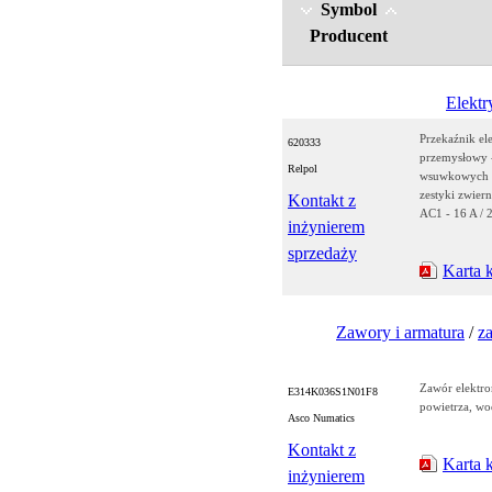
SONEL (297)
Symbol
WIKA (2 872)
Producent
Elektr
Przekaźnik e
620333
przemysłowy 
Relpol
wsuwkowych - 
zestyki zwier
Kontakt z
AC1 - 16 A / 
inżynierem
sprzedaży
Karta 
Zawory i armatura
/
z
Zawór elektr
E314K036S1N01F8
powietrza, wo
Asco Numatics
Kontakt z
Karta 
inżynierem