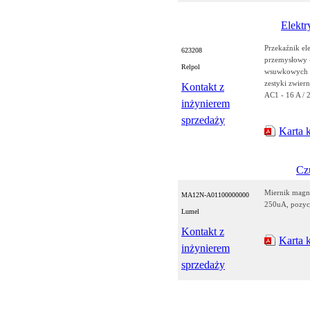
Elektr
Przekaźnik e
623208
przemysłowy 
Relpol
wsuwkowych - 
zestyki zwier
Kontakt z
AC1 - 16 A / 
inżynierem
sprzedaży
Karta 
Czu
Miernik magn
MA12N-A01100000000
250uA, pozyc
Lumel
Kontakt z
Karta 
inżynierem
sprzedaży