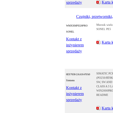
Karta 
sprzedaży
Czujniki, przetworniki,
Miernik wielo
WMXXMPI520PRO
SONEL PE5
SONEL
Kontakt z
Karta 
inżynierem
sprzedaży
SIMATIC PCS
6ES7658-2AA16-0YA0
(PO250/RT8K
Siemens
SW, SW AND
CLASS A 3 
Kontakt z
WIN2000PRO
inżynierem
README
sprzedaży
Karta 