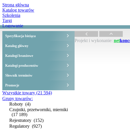
Strona główna
Katalog towarów
Szkolenia
Targi
Logowanie
Specyfikacja bieżąca
Projekt i wykonanie:
net
konc
Katalog główny
Katalogi branżowe
Katalogi producentów
Słownik terminów
Promocje
Wszystkie towary
(21 594)
Grupy towarów:
Roboty
(4)
Czujniki, przetworniki, mierniki
(17 189)
Rejestratory
(152)
Regulatory
(927)