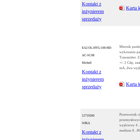
Kontakt z
Karta 
inżynierem
sprzedaży
Miernik punkt
EA2-OL-HYG-100-HD-
wykonaniu pa
AC-SC08
Transmitter. 
+/- 2 Cdp, za
Michell
mA, dwa wyjś
Kontakt z
inżynierem
Karta 
sprzedaży
Przetwornik c
12719260
przemysłowych
WIKA
wyjściowy 4..
medium 0...8
Kontakt z
inżynierem