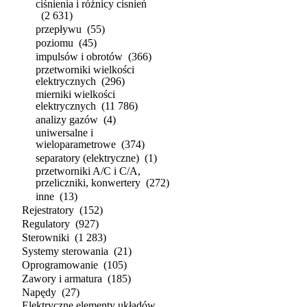
ciśnienia i różnicy cisnień
(2 631)
przepływu
(55)
poziomu
(45)
impulsów i obrotów
(366)
przetworniki wielkości
elektrycznych
(296)
mierniki wielkości
elektrycznych
(11 786)
analizy gazów
(4)
uniwersalne i
wieloparametrowe
(374)
separatory (elektryczne)
(1)
przetworniki A/C i C/A,
przeliczniki, konwertery
(272)
inne
(13)
Rejestratory
(152)
Regulatory
(927)
Sterowniki
(1 283)
Systemy sterowania
(21)
Oprogramowanie
(105)
Zawory i armatura
(185)
Napędy
(27)
Elektryczne elementy układów