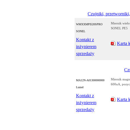
Czujniki, przetworniki,
Miernik wielo
WMXXMPI520SPRO
SONEL PE5
SONEL
Kontakt z
Karta 
inżynierem
sprzedaży
Czu
Miernik magn
MA12N-A01300000000
600uA, pozyc
Lumel
Kontakt z
Karta 
inżynierem
sprzedaży