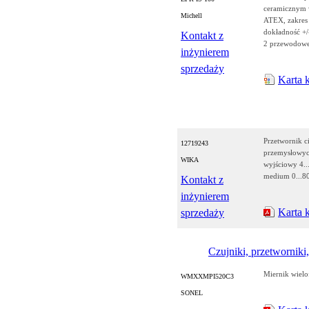
ceramicznym 
Michell
ATEX, zakres
dokładność +/
Kontakt z
2 przewodow
inżynierem
sprzedaży
Karta 
Przetwornik c
12719243
przemysłowych
WIKA
wyjściowy 4..
medium 0...8
Kontakt z
inżynierem
Karta 
sprzedaży
Czujniki, przetworniki,
Miernik wiel
WMXXMPI520C3
SONEL