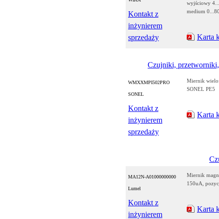
wyjściowy 4..
medium 0...8
Kontakt z
inżynierem
Karta 
sprzedaży
Czujniki, przetworniki,
Miernik wielo
WMXXMPI502PRO
SONEL PE5
SONEL
Kontakt z
Karta 
inżynierem
sprzedaży
Czu
Miernik magn
MA12N-A01000000000
150uA, pozyc
Lumel
Kontakt z
Karta 
inżynierem