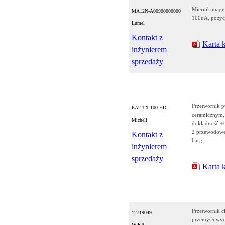
Miernik magn
MA12N-A00900000000
100uA, pozyc
Lumel
Kontakt z
Karta 
inżynierem
sprzedaży
Przetwornik p
EA2-TX-100-HD
ceramicznym,
Michell
dokładność +/
2 przewodowe
Kontakt z
barg
inżynierem
sprzedaży
Karta 
Przetwornik c
12719049
przemysłowych
WIKA