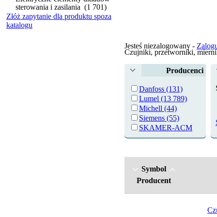
sterowania i zasilania
(1 701)
Złóż zapytanie dla produktu spoza
katalogu
Jesteś niezalogowany -
Zalogu
Czujniki, przetworniki, mierni
Producenci
Danfoss (131)
Lumel (13 789)
Michell (44)
Siemens (55)
SKAMER-ACM (5)
SONEL (293)
WIKA (2 872)
Symbol
Producent
Czu