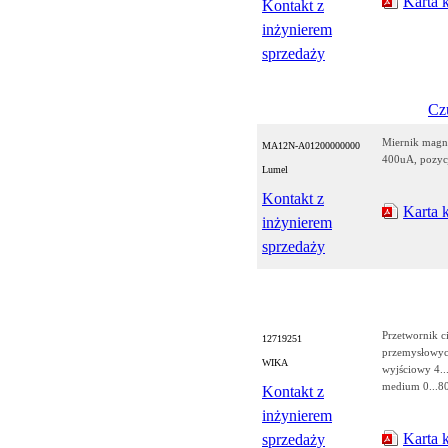
Karta 
Kontakt z
inżynierem
sprzedaży
Czu
Miernik magn
MA12N-A01200000000
400uA, pozyc
Lumel
Kontakt z
Karta 
inżynierem
sprzedaży
Przetwornik c
12719251
przemysłowych
WIKA
wyjściowy 4..
medium 0...8
Kontakt z
inżynierem
Karta 
sprzedaży