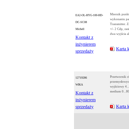
Miernik punkt
EA2-OL-HYG-100-HD-
wykonaniu pa
DC-SC08
Transmitter. 
+/- 2 Cdp, za
Michell
dwa wyjścia 
Kontakt z
inżynierem
Karta 
sprzedaży
Przetwornik c
12719286
przemysłowych
WIKA
wyjściowy 4..
medium 0...8
Kontakt z
inżynierem
Karta 
sprzedaży