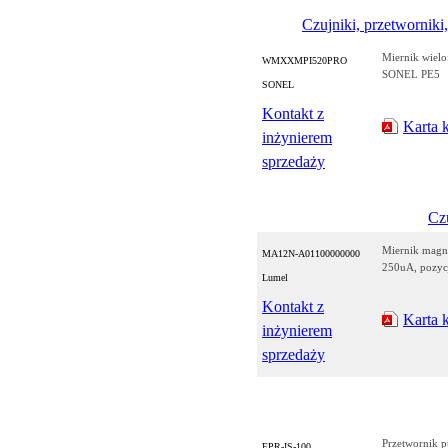
Czujniki, przetworniki,
Miernik wielo
WMXXMPI520PRO
SONEL PE5
SONEL
Kontakt z
Karta 
inżynierem
sprzedaży
Czu
Miernik magn
MA12N-A01100000000
250uA, pozyc
Lumel
Kontakt z
Karta 
inżynierem
sprzedaży
Przetwornik p
EPR-IS-100