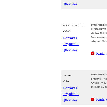
sprzedaży
Przetwornik p
EA2-TX-IS-B3-C1-D1
ceramicznym 
Michell
ATEX, zakres
Cdp, zasilani
Kontakt z
wtyczka. Mak
inżynierem
sprzedaży
Karta 
Przetwornik c
12719405
przemysłowych
WIKA
wyjściowy 4..
medium 0...8
Kontakt z
inżynierem
Karta 
sprzedaży