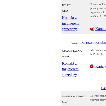
Przetwornik c
12719391
przemysłowych
WIKA
wyjściowy 4..
medium 0...8
Kontakt z
inżynierem
Karta 
sprzedaży
Czujniki, przetworniki,
Miernik wielo
WMXXMPI525PRO
SONEL PE5
SONEL
Kontakt z
Karta 
inżynierem
sprzedaży
Czu
Miernik magn
MA12N-A10100000000
pozycja prac
Lumel