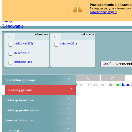
Strona główna
Powiadomienie o plikach c
Niniejsza witryna internetowa
Katalog towarów
Dowiedz się więcej
Szkolenia
Targi
Logowanie
zabudowa
wskazanie
tablicowa (225)
cyfrowe (261)
na szynę (17)
przenośna (19)
Specyfikacja bieżąca
Projekt i wykonanie:
net
konc
Katalog główny
Katalogi branżowe
Katalogi producentów
Słownik terminów
Promocje