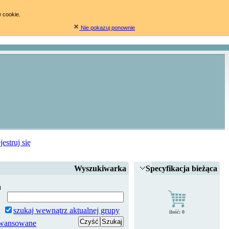
w cookie.
Nie pokazuj ponownie
jestruj się
Wyszukiwarka
Specyfikacja bieżąca
a
szukaj wewnątrz aktualnej grupy
ilość:
0
awansowane