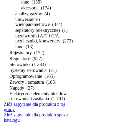
inne
(135)
akcesoria
(174)
analizy gazów
(4)
uniwersalne i
wieloparametrowe
(374)
separatory (elektryczne)
(1)
przetworniki A/C i C/A,
przeliczniki, konwertery
(272)
inne
(13)
Rejestratory
(152)
Regulatory
(927)
Sterowniki
(1 283)
Systemy sterowania
(21)
Oprogramowanie
(105)
Zawory i armatura
(185)
Napędy
(27)
Elektryczne elementy układów
sterowania i zasilania
(1 701)
Złóż zapytanie dla produktu z tej
grupy
Złóż zapytanie dla produktu spoza
katalogu