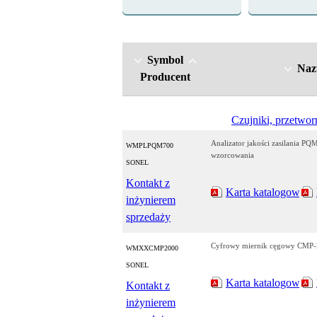
Symbol
Na
Producent
Czujniki, przetworn
Analizator jakości zasilania P
WMPLPQM700
wzorcowania
SONEL
Kontakt z
Karta katalogowa
inżynierem
sprzedaży
Cyfrowy miernik cęgowy CMP
WMXXCMP2000
SONEL
Karta katalogowa
Kontakt z
inżynierem