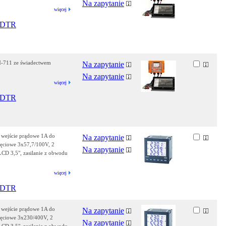
Na zapytanie
więcej
DTR
QM-711 ze świadectwem
Na zapytanie
Na zapytanie
więcej
DTR
 wejście prądowe 1A do
Na zapytanie
ięciowe 3x57,7/100V, 2
Na zapytanie
LCD 3,5", zasilanie z obwodu
więcej
DTR
 wejście prądowe 1A do
Na zapytanie
ięciowe 3x230/400V, 2
Na zapytanie