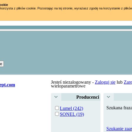
ookie
 korzysta z plików cookie. Pozostając na tej stronie, wyrażasz zgodę na korzystanie z plikó
Jesteś niezalogowany -
Zaloguj się
lub
Zare
ept.com
wieloparametrowe
Producenci
Szukana fraz
Lumel (242)
SONEL (19)
Szukanie za