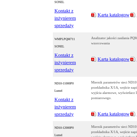
SONEL
Kontakt z
Karta katalogowa
inżynierem
sprzedaży
Analizator jakości zasilania P
WMPLPQM711
wzorcowania
SONEL
Kontakt z
Karta katalogowa
inżynierem
sprzedaży
Miernik parametrów sieci ND10
ND10-11000P0
przekładnika X/1A, wejście nap
Lumel
wyjścia alarmowe, wyświetlacz 
pomiarowego.
Kontakt z
inżynierem
Karta katalogowa
sprzedaży
Miernik parametrów sieci ND10
ND10-12000P0
przekładnika X/1A, wejście nap
Lumel