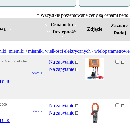
* Wszystkie prezentowane ceny są cenami netto.
Cena netto
Zaznacz
zwa
Zdjęcie
Dostępność
Dodaj
iki, mierniki
/
mierniki wielkości elektrycznych
/
wieloparametrowe
QM-700 ze świadectwem
Na zapytanie
Na zapytanie
więcej
DTR
-2000
Na zapytanie
więcej
Na zapytanie
DTR